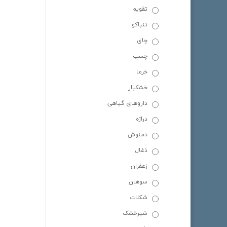
تقویم
تنباکو
چای
چسب
خرما
خشکبار
داروهای گیاهی
دراژه
دمنوش
ذغال
زعفران
سوهان
شکلات
شیرخشک