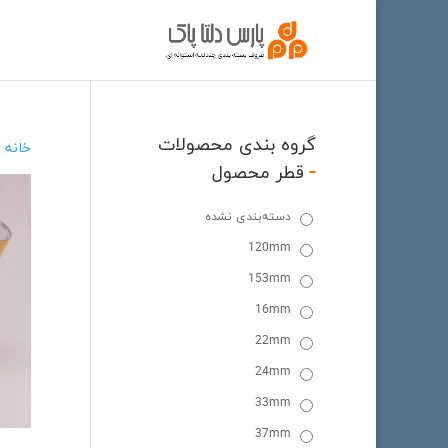
گروه بندی محصولات
خانه
/
-
قطر محصول
دسته‌بندی نشده
120mm
153mm
16mm
22mm
24mm
33mm
37mm