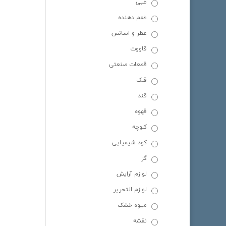
طبی
طعم دهنده
عطر و اسانس
قاووت
قطعات صنعتی
قلک
قند
قهوه
کلوچه
کود شیمیایی
گز
لوازم آرایش
لوازم التحریر
میوه خشک
نقشه